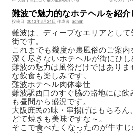
ン
難波で魅力的なホテヘルを紹介
ツ
投稿日:
2013年8月24日
作成者:
admin
へ
難波は、ディープなエリアとして
ス
街です。
キ
これまでも幾度か裏風俗のご案内
深く尽きないホテヘルが街にひし
ッ
難波の魅力は風俗だけではありま
プ
な飲食も楽しみです。
難波ホテヘル肉体奉仕
難波駅西口のすぐ脇の路地には飲
も昼問から盛況です。
大阪庶民の味・串揚げはもちろん
どて焼きも美味ですな～。
そこで食べたくなったのが牛すじ