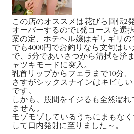
この店のオススメは花びら回転2
オーバーするので1発コースを選
案の定、ホテヘル嬢はギリギリの2
でも4000円でお釣りなら文句は
で、5分であいさつから清拭を済
ャツキモードに突入。
乳首リップからフェラまで10分。
さすがシックスナインはキビしい
です。
しかも、股間をイジるも全然濡れ
ません。
モゾモゾしているうちにまもなく
して口内発射に至りました～。