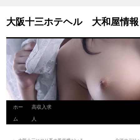
大阪十三ホテヘル 大和屋情報
コ
ホー
高収入求
ン
ム
人
テ
←
大阪十三にロリ系の風俗嬢がいる
金沢のデリ