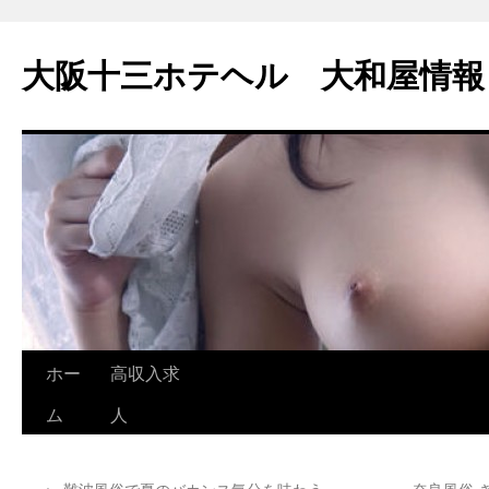
大阪十三ホテヘル 大和屋情報
コ
ホー
高収入求
ン
ム
人
テ
←
難波風俗で夏のバカンス気分を味わう
奈良風俗 