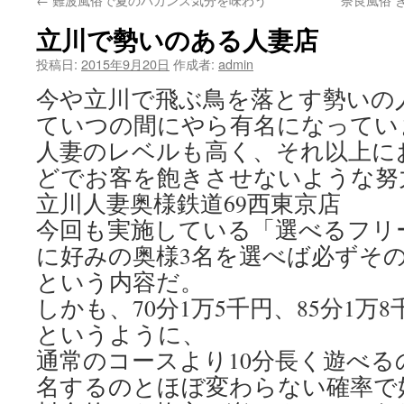
ン
立川で勢いのある人妻店
ツ
投稿日:
2015年9月20日
作成者:
admin
へ
今や立川で飛ぶ鳥を落とす勢いの
ス
ていつの間にやら有名になってい
キ
人妻のレベルも高く、それ以上に
どでお客を飽きさせないような努
ッ
立川人妻奥様鉄道69西東京店
プ
今回も実施している「選べるフリ
に好みの奥様3名を選べば必ずそ
という内容だ。
しかも、70分1万5千円、85分1万8
というように、
通常のコースより10分長く遊べる
名するのとほぼ変わらない確率で